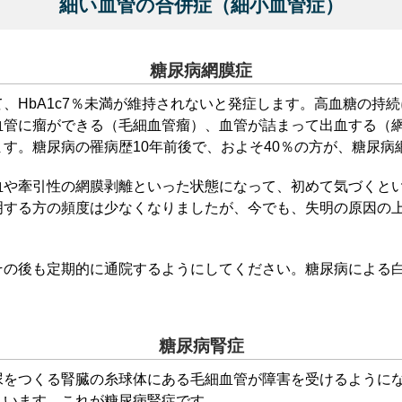
細い血管の合併症
（細小血管症）
糖尿病網膜症
、HbA1c7％未満が維持されないと発症します。高血糖の持
血管に瘤ができる（毛細血管瘤）、血管が詰まって出血する（
す。糖尿病の罹病歴10年前後で、およそ40％の方が、糖尿病
血や牽引性の網膜剥離といった状態になって、初めて気づくと
明する方の頻度は少なくなりましたが、今でも、失明の原因の
その後も定期的に通院するようにしてください。糖尿病による
糖尿病腎症
尿をつくる腎臓の糸球体にある毛細血管が障害を受けるように
まいます。これが糖尿病腎症です。