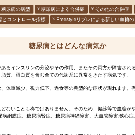
糖尿病の病型
糖尿病による合併症
その他の合併症
標とコントロール指標
Freestyleリブレによる新しい血糖
糖尿病とはどんな病気か
であるインスリンの分泌やその作用、またその両方が障害され
、脂質、蛋白質を含む全ての代謝系に異常をきたす病気です。
飲、体重減少、視力低下、過食等の典型的な症状が現れます。
んどないことも稀ではありません。そのため、健診等で血糖が
尿病網膜症、糖尿病腎症、糖尿病神経障害、大血管障害;狭心症