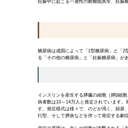
妊娠中に起こる一過性の耐糖能異常、妊娠
糖尿病は成因によって「1型糖尿病」と「2
る「その他の糖尿病」と「妊娠糖尿病」が
インスリンを産生する膵臓の細胞（膵β細
病者数は10～14万人と推定されています
す。発症様式は様々で、のどが渇く、頻尿
行型、そして膵炎などを伴って発症する劇症