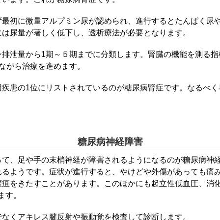
ず最初に微量アルプミン尿が認められ、進行するとたんぱく尿
には尿量が著しく低下し、透析療法が必要となります。
排泄量から1期～５期までに分類します。腎臓の機能を測る指標は
ながら治療を進めます。
因疾患の1位にリストされているのが糖尿病腎症です。なるべく
糖尿病神経障害
って、足や手の末梢神経が障害されるようになるのが糖尿病神
れるようです。症状が進行すると、やけどや外傷があっても痛
壊疽をきたすことがあります。このほかにも起立性低血圧、消
ます。
でなくアキレス腱反射や振動覚を検査して診断します。